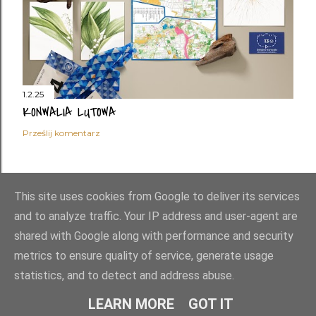
1.2.25
KONWALIA LUTOWA
Prześlij komentarz
STARSZE POSTY
This site uses cookies from Google to deliver its services
and to analyze traffic. Your IP address and user-agent are
shared with Google along with performance and security
metrics to ensure quality of service, generate usage
statistics, and to detect and address abuse.
Obsługiwane przez usługę Blogger
LEARN MORE
GOT IT