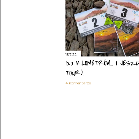
15.7.22
120 KILOMETRÓW... I JES
TOUR).
4 komentarze