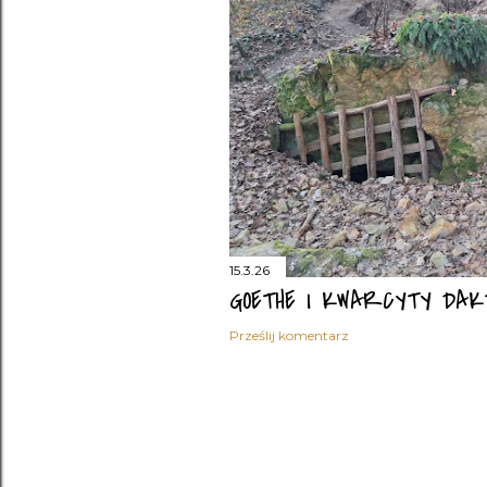
15.3.26
GOETHE I KWARCYTY DAKT
Prześlij komentarz