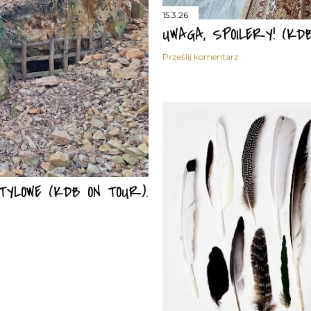
15.3.26
UWAGA, SPOILERY! (KD
Prześlij komentarz
YLOWE (KDB ON TOUR).