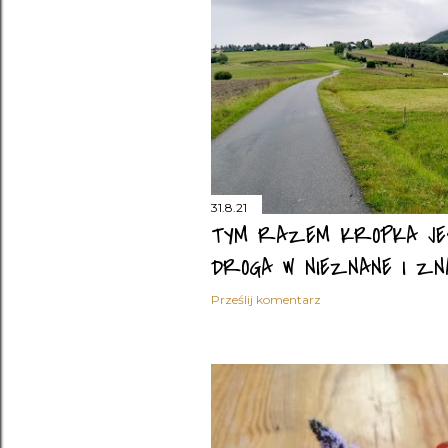
31.8.21
TYM RAZEM KROPKA JEST
DROGA W NIEZNANE I ZN
Prześlij komentarz