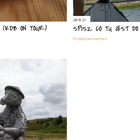
28.8.21
 (KDB ON TOUR)
SPISZ CO TU JEST DO 
Prześlij komentarz