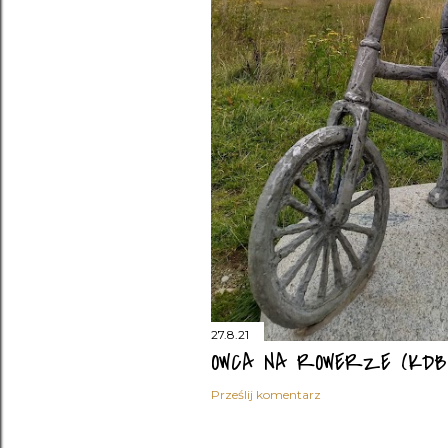
27.8.21
OWCA NA ROWERZE (KDB
Prześlij komentarz