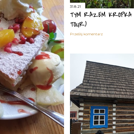
31.8.21
TYM RAZEM KROPKA J
TOUR)
Prześlij komentarz