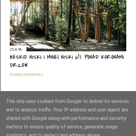
23.8.18
BESKID NISKI I MNIEJ NISKI 6/7. PONAD KORONAMI
DRZEW
Prześlij komentarz
STARSZE POSTY
This site uses cookies from Google to deliver its services
and to analyze traffic. Your IP address and user-agent are
shared with Google along with performance and security
metrics to ensure quality of service, generate usage
statistics, and to detect and address abuse.
Obsługiwane przez usługę Blogger