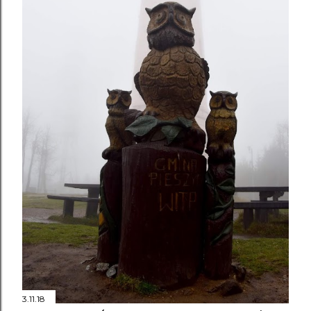
4.11.18
GDZIE SOWA MÓWI DO ZOBACZENIA (KDB ON
TOUR)
Prześlij komentarz
3.11.18