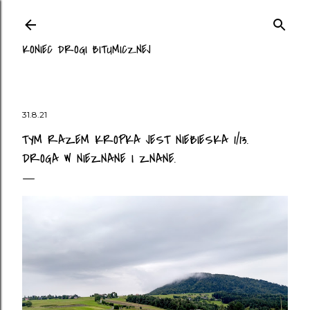
Przejdź do głównej zawartości
KONIEC DROGI BITUMICZNEJ
31.8.21
TYM RAZEM KROPKA JEST NIEBIESKA 1/13.
DROGA W NIEZNANE I ZNANE.