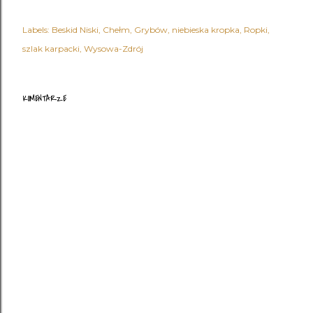
Labels:
Beskid Niski
Chełm
Grybów
niebieska kropka
Ropki
szlak karpacki
Wysowa-Zdrój
KOMENTARZE