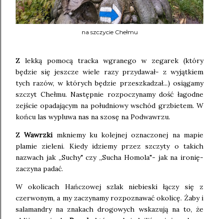
na szczycie Chełmu
Z lekką pomocą tracka wgranego w zegarek (który
będzie się jeszcze wiele razy przydawał- z wyjątkiem
tych razów, w których będzie przeszkadzał...) osiągamy
szczyt Chełmu. Następnie rozpoczynamy dość łagodne
zejście opadającym na południowy wschód grzbietem. W
końcu las wypluwa nas na szosę na Podwawrzu.
Z
Wawrzki
mkniemy ku kolejnej oznaczonej na mapie
plamie zieleni. Kiedy idziemy przez szczyty o takich
nazwach jak ,,Suchy" czy ,,Sucha Homola"- jak na ironię-
zaczyna padać.
W okolicach Hańczowej szlak niebieski łączy się z
czerwonym, a my zaczynamy rozpoznawać okolicę. Żaby i
salamandry na znakach drogowych wskazują na to, że