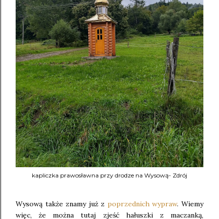
kapliczka prawosławna przy drodze na Wysową- Zdrój
Wysową także znamy już z
poprzednich wypraw
. Wiemy
więc, że można tutaj zjeść hałuszki z maczanką,