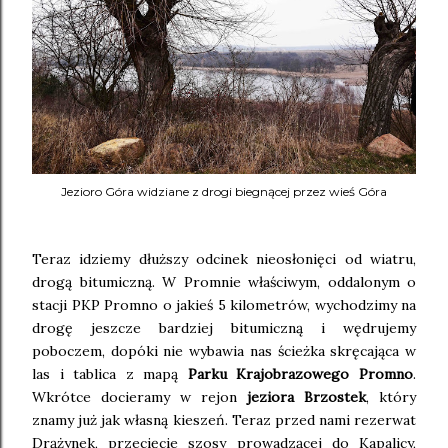
Jezioro Góra widziane z drogi biegnącej przez wieś Góra
Teraz idziemy dłuższy odcinek nieosłonięci od wiatru,
drogą bitumiczną. W Promnie właściwym, oddalonym o
stacji PKP Promno o jakieś 5 kilometrów, wychodzimy na
drogę jeszcze bardziej bitumiczną i wędrujemy
poboczem, dopóki nie wybawia nas ścieżka skręcająca w
las i tablica z mapą
Parku Krajobrazowego Promno
.
Wkrótce docieramy w rejon
jeziora Brzostek
, który
znamy już jak własną kieszeń. Teraz przed nami rezerwat
Drążynek, przecięcie szosy prowadzącej do Kapalicy,