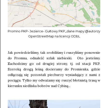
Promno PKP- Jezierce- Gułtowy PKP_dane mapy:@autorzy
OpenStreetMap na licencji ODbL
Jak powiedzieliśmy, tak zrobiliśmy i ruszyliśmy ponownie
do Promna, odnaleźć szlak niebieski. Oto jesteśmy.
Zachodzimy go od drugiej strony, tj. od stacji PKP.
Szeroką drogą leśną docieramy do Promienka, gdzie
odłączają się pozostali piechurzy wysiadający z nami z
pociągu. Tylko my odważamy się ruszyć błotnistą trasą w
kierunku siedliska bobrów nad Cybiną...