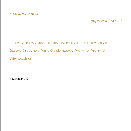
< następny post
poprzedni post >
Labels:
Gułtowy
Jezierce
Jeziora Babskie
Jezioro Brzostek
Jezioro Drążynek
Park Krajobrazowy Promno
Promno
Wielkopolska
KOMENTARZE