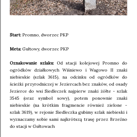
Start:
Promno, dworzec PKP
Meta:
Gułtowy, dworzec PKP
Oznakowanie szlaku:
Od stacji kolejowej Promno do
ogródków działkowych Wiśniewo i Wagowo II znaki
niebieskie (szlak 3615), na odcinku od ogródków do
ścieżki przyrodniczej w Jeziercach bez znaków, od osady
Jezierce do wsi Siedleczek najpierw znaki żółte - szlak
3545 (oraz symbol sowy), potem ponownie znaki
niebieskie (na krótkim fragmencie również zielone -
szlak 3619), w rejonie Siedleczka gubimy szlak niebieski i
wyznaczamy sobie sami najkrótszą trasę przez Brzeźno
do stacji w Gułtowach