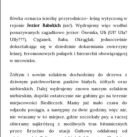
Sówka oznacza ścieżkę przyrodniczo- leśną wytyczoną w
rejonie
Jezior Babskich
(sic!). Wędrujemy więc wzdłuż
ponazywanych zagadkowo jezior: Ósemka, Uli (Ul? Ula?
Ully???), Cyganek, Baba, Okrąglak, jednocześnie
dokształcając się w dziedzinie dokarmiania zwierzyny
leśnej, feromonowych pułapek i hierarchii obowiązującej
w mrowisku.
Żółtym i sowim szlakiem dochodzimy do drzewa z
dziwnym patchworkiem pasków białych, żółtych oraz
niebieskich. Dalej wędrujemy znowu naszym szlakiem
niebieskim, dopóki ostatecznie nie gubimy go na terenie
miejscowości Siedleczek. Mamy już mało czasu do
odjazdu pociągu, a następny za dwie godziny, więc nie,
nie wracamy w to miejsce, gdzie szczekały psy, a raczej
obieramy najkrótszą z możliwych tras bitumicznych
przez Brzeźno do stacji Gułtowy, oddalonej od