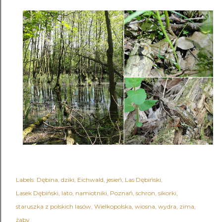
Labels:
Dębina
dziki
Eichwald
jesień
Las Dębiński
Lasek Dębiński
lato
namiotniki
Poznań
schron
sikorki
staruszka z polskich lasów
Wielkopolska
wiosna
wydra
zima
żaby