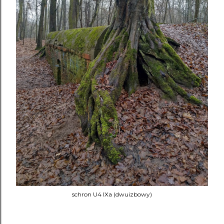
schron U4 IXa (dwuizbowy)