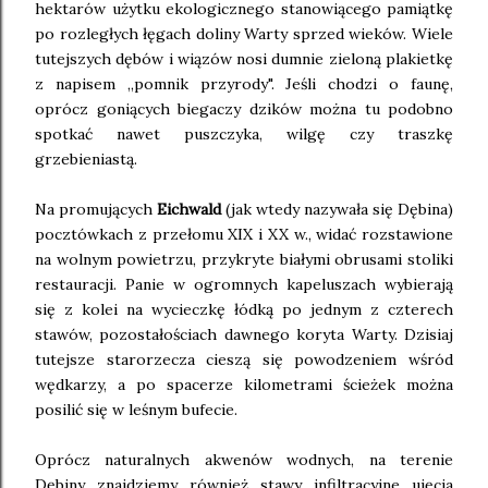
hektarów użytku ekologicznego stanowiącego pamiątkę
po rozległych łęgach doliny Warty sprzed wieków. Wiele
tutejszych dębów i wiązów nosi dumnie zieloną plakietkę
z napisem ,,pomnik przyrody". Jeśli chodzi o faunę,
oprócz goniących biegaczy dzików można tu podobno
spotkać nawet puszczyka, wilgę czy traszkę
grzebieniastą.
Na promujących
Eichwald
(jak wtedy nazywała się Dębina)
pocztówkach z przełomu XIX i XX w., widać rozstawione
na wolnym powietrzu, przykryte białymi obrusami stoliki
restauracji. Panie w ogromnych kapeluszach wybierają
się z kolei na wycieczkę łódką po jednym z czterech
stawów, pozostałościach dawnego koryta Warty. Dzisiaj
tutejsze starorzecza cieszą się powodzeniem wśród
wędkarzy, a po spacerze kilometrami ścieżek można
posilić się w leśnym bufecie.
Oprócz naturalnych akwenów wodnych, na terenie
Dębiny znajdziemy również stawy infiltracyjne ujęcia