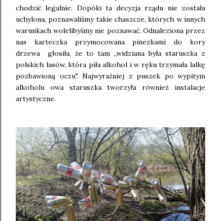
chodzić legalnie. Dopóki ta decyzja rządu nie została
uchylona, poznawaliśmy takie chaszcze, których w innych
warunkach wolelibyśmy nie poznawać. Odnaleziona przez
nas karteczka przymocowana pinezkami do kory
drzewa głosiła, że to tam ,,widziana była staruszka z
polskich lasów, która piła alkohol i w ręku trzymała lalkę
pozbawioną oczu". Najwyraźniej z puszek po wypitym
alkoholu owa staruszka tworzyła również instalacje
artystyczne.