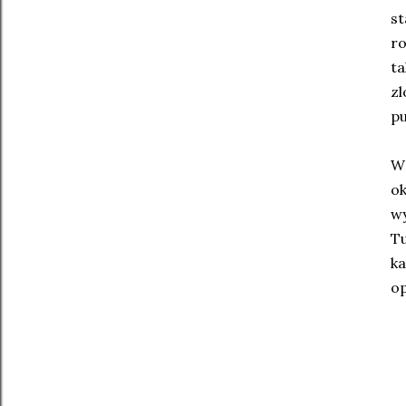
s
r
t
zl
pu
W 
ok
wy
T
ka
op