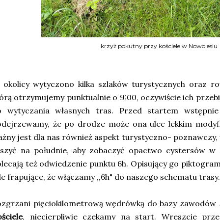
krzyż pokutny przy kościele w Nowolesiu
okolicy wytyczono kilka szlaków turystycznych oraz ro
órą otrzymujemy punktualnie o 9:00, oczywiście ich przeb
o wytyczania własnych tras. Przed startem wstępnie
odejrzewamy, że po drodze może ona ulec lekkim modyfi
żny jest dla nas również aspekt turystyczno- poznawczy,
uszyć na południe, aby zobaczyć opactwo cystersów w 
lecają też odwiedzenie punktu 6h. Opisujący go piktogram 
le frapujące, że włączamy ,,6h" do naszego schematu trasy.
ozgrzani pięciokilometrową wędrówką do bazy zawodów z
ściele
, niecierpliwie czekamy na start. Wreszcie prz