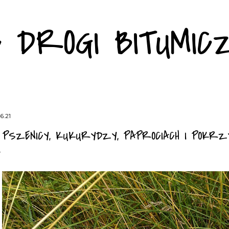
Przejdź do głównej zawartości
C DROGI BITUMIC
6.21
 PSZENICY, KUKURYDZY, PAPROCIACH I POKRZ