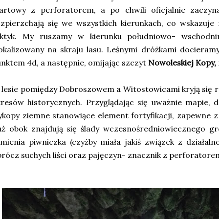
tartowy z perforatorem, a po chwili oficjalnie zaczy
ozpierzchają się we wszystkich kierunkach, co wskazu
aktyk. My ruszamy w kierunku południowo- wschodnim
okalizowany na skraju lasu. Leśnymi dróżkami docieram
nktem 4d, a następnie, omijając szczyt
Nowoleskiej Kopy,
lesie pomiędzy Dobroszowem a Witostowicami kryją się ró
resów historycznych. Przyglądając się uważnie mapie, d
kopy ziemne stanowiące element fortyfikacji, zapewne z
uż obok znajdują się ślady wczesnośredniowiecznego gr
mienia piwniczka (czyżby miała jakiś związek z działaln
rócz suchych liści oraz pajęczyn- znacznik z perforatore