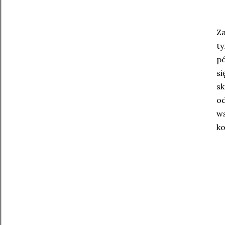
Za
ty
pó
s
s
o
w
ko