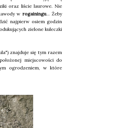
ki oraz liście laurowe. Nie
e zawody w
rogainingu
... Żeby
ędzić najpierw osiem godzin
odukujących zielone kuleczki
la") znajduje się tym razem
położonej miejscowości do
nym ogrodzeniem, w które