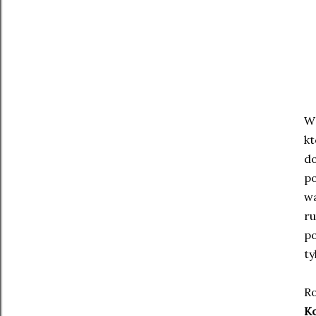
W 
kt
d
p
wa
r
po
ty
R
Ko