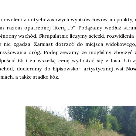
dowoleni z dotychczasowych wyników łowów na punkty, r
m razem opatrzonej literą ,,b". Podążamy wzdłuż strum
łnocny wschód. Skrupulatnie liczymy ścieżki, rozwidlenia 
ię nie zgadza. Zamiast dotrzeć do miejsca widokowego
krzyżowania dróg. Podejrzewamy, że mogliśmy zboczyć 
dpuścić 6b i za wszelką cenę wydostać się z lasu. Utr
schód, docieramy do hipisowsko- artystycznej wsi
Now
niach, a także stadko kóz.