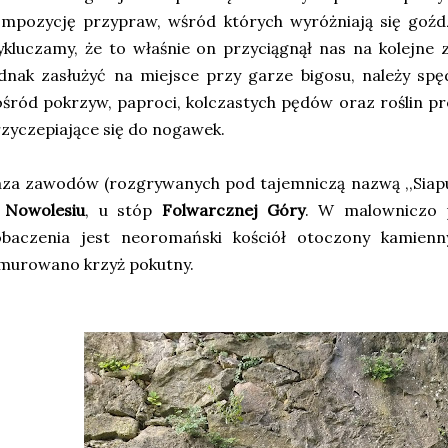
mpozycję przypraw, wśród których wyróżniają się goździ
kluczamy, że to właśnie on przyciągnął nas na kolejn
dnak zasłużyć na miejsce przy garze bigosu, należy sp
śród pokrzyw, paproci, kolczastych pędów oraz roślin pr
zyczepiające się do nogawek.
za zawodów (rozgrywanych pod tajemniczą nazwą ,,Siapu
w
Nowolesiu
, u stóp
Folwarcznej Góry
. W malowniczo 
obaczenia jest neoromański kościół otoczony kamien
murowano krzyż pokutny.