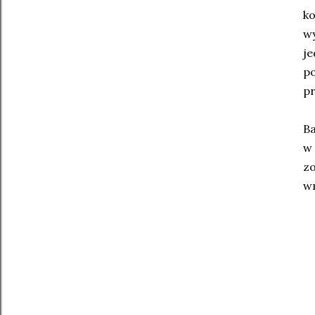
ko
wy
je
po
pr
Ba
z
w