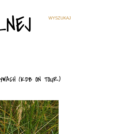
ZNEJ
WYSZUKAJ
YWACH (KDB ON TOUR)