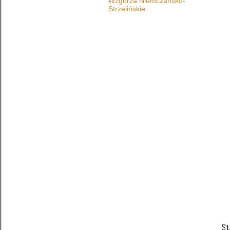
Wzgórza Niemczańsko-
Strzelińskie
St