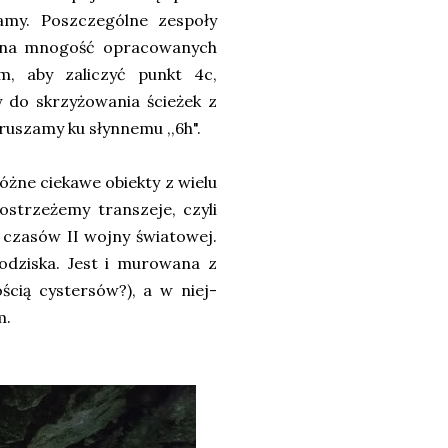
namy. Poszczególne zespoły
je na mnogość opracowanych
, aby zaliczyć punkt 4c,
y do skrzyżowania ścieżek z
ruszamy ku słynnemu ,,6h".
żne ciekawe obiekty z wielu
ostrzeżemy transzeje, czyli
 czasów II wojny światowej.
odziska. Jest i murowana z
ością cystersów?), a w niej-
m.