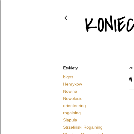
KONIE
Etykiety
26.
bigos
W
Henryków
Nowina
Nowolesie
orienteering
rogaining
Siapula
Strzeliński Rogaining