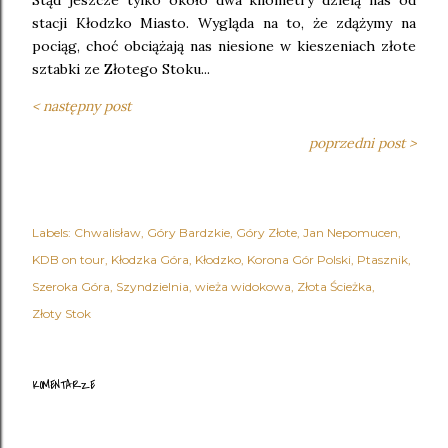
Stąd jeszcze tylko około dwa kilometry dzielą nas od
stacji Kłodzko Miasto. Wygląda na to, że zdążymy na
pociąg, choć obciążają nas niesione w kieszeniach złote
sztabki ze Złotego Stoku...
< następny post
poprzedni post >
Labels:
Chwalisław
Góry Bardzkie
Góry Złote
Jan Nepomucen
KDB on tour
Kłodzka Góra
Kłodzko
Korona Gór Polski
Ptasznik
Szeroka Góra
Szyndzielnia
wieża widokowa
Złota Ścieżka
Złoty Stok
KOMENTARZE