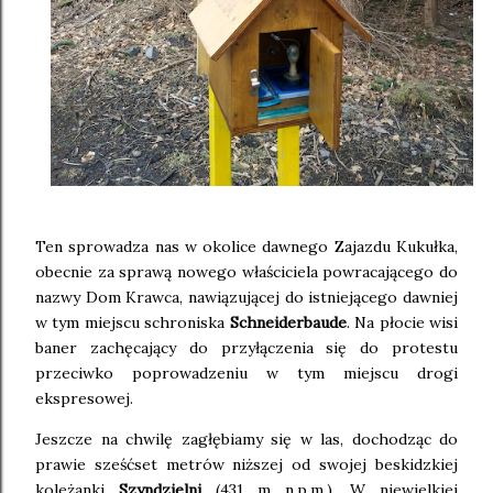
Ten sprowadza nas w okolice dawnego Zajazdu Kukułka,
obecnie za sprawą nowego właściciela powracającego do
nazwy Dom Krawca, nawiązującej do istniejącego dawniej
w tym miejscu schroniska
Schneiderbaude
. Na płocie wisi
baner zachęcający do przyłączenia się do protestu
przeciwko poprowadzeniu w tym miejscu drogi
ekspresowej.
Jeszcze na chwilę zagłębiamy się w las, dochodząc do
prawie sześćset metrów niższej od swojej beskidzkiej
koleżanki
Szyndzielni
(431 m n.p.m.). W niewielkiej