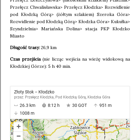
Przełęcz Leszczynowa> (niebieskim szlakiem) Ptasznik>
Przełęcz Chwalisławska> Przełęcz Kłodzka> Rozwidlenie
pod Kłodzką Górą> (żółtym szlakiem) Szeroka Góra>
Rozwidlenie pod Kłodzką Górą> Kłodzka Góra> Kukułka>
Szyndzielnia> Mariańska Dolina> stacja PKP Kłodzko
Miasto
Długość trasy:
26,9 km
Czas przejścia
(nie licząc wejścia na wieżę widokową na
Kłodzkiej Górze): 5 h 40 min.