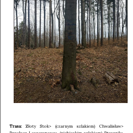
Trasa:
Złoty Stok> (czarnym szlakiem) Chwalisław>