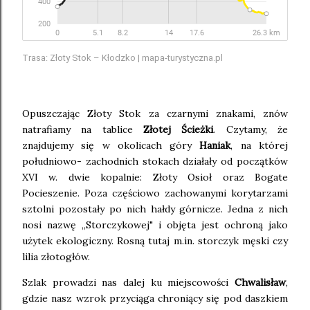
Trasa: Złoty Stok – Kłodzko | mapa-turystyczna.pl
Opuszczając Złoty Stok za czarnymi znakami, znów
natrafiamy na tablice
Złotej Ścieżki
. Czytamy, że
znajdujemy się w okolicach góry
Haniak
, na której
południowo- zachodnich stokach działały od początków
XVI w. dwie kopalnie: Złoty Osioł oraz Bogate
Pocieszenie. Poza częściowo zachowanymi korytarzami
sztolni pozostały po nich hałdy górnicze. Jedna z nich
nosi nazwę ,,Storczykowej" i objęta jest ochroną jako
użytek ekologiczny. Rosną tutaj m.in. storczyk męski czy
lilia złotogłów.
Szlak prowadzi nas dalej ku miejscowości
Chwalisław
,
gdzie nasz wzrok przyciąga chroniący się pod daszkiem