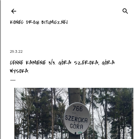
Przejdź do głównej zawartości
KONIEC DROGI BITUMICZNEJ
29.3.22
CENNE KAMIENIE 3/3. GÓRA SZEROKA, GÓRA
WYSOKA.