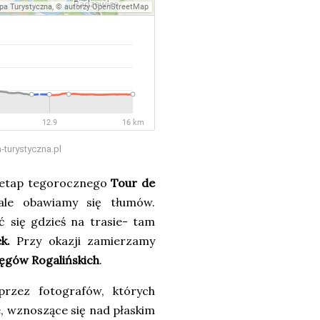
-turystyczna.pl
y etap tegorocznego
Tour de
 ale obawiamy się tłumów.
ć się gdzieś na trasie- tam
k.
Przy okazji zamierzamy
ęgów Rogalińskich
.
przez fotografów, których
e, wznoszące się nad płaskim