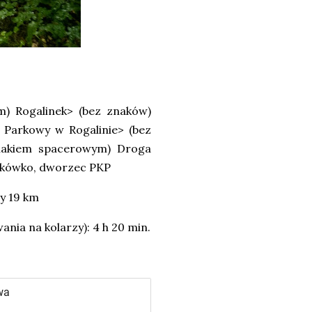
) Rogalinek> (bez znaków)
 Parkowy w Rogalinie> (bez
zlakiem spacerowym) Droga
ykówko, dworzec PKP
y 19 km
ania na kolarzy): 4 h 20 min.