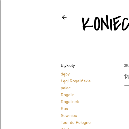
KONIE
Etykiety
29
dęby
D
Łęgi Rogalińskie
pałac
Rogalin
Rogalinek
Rus
Sowiniec
Tour de Pologne