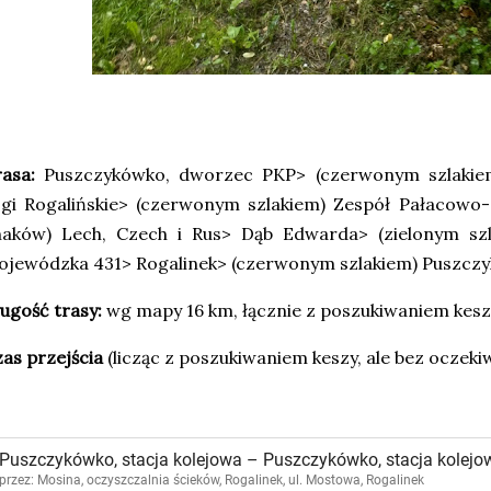
asa:
Puszczykówko, dworzec PKP> (czerwonym szlakiem
gi Rogalińskie> (czerwonym szlakiem) Zespół Pałacowo-
naków) Lech, Czech i Rus> Dąb Edwarda> (zielonym s
ojewódzka 431> Rogalinek> (czerwonym szlakiem) Puszcz
ugość trasy:
wg mapy 16 km, łącznie z poszukiwaniem kesz
as przejścia
(licząc z poszukiwaniem keszy, ale bez oczekiw