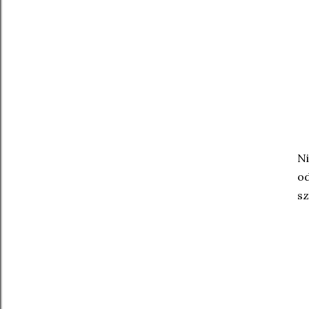
N
o
sz