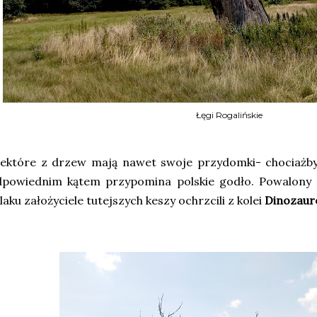
Łęgi Rogalińskie
iektóre z drzew mają nawet swoje przydomki- chociaż
dpowiednim kątem przypomina polskie godło. Powalony
laku założyciele tutejszych keszy ochrzcili z kolei
Dinozau