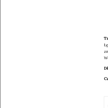
Tr
Łę
z
W
Dł
Cz