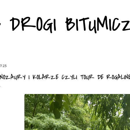
Przejdź do głównej zawartości
C DROGI BITUMIC
.7.23
INOZAURY I KOLARZE CZYLI TOUR DE ROGALINE