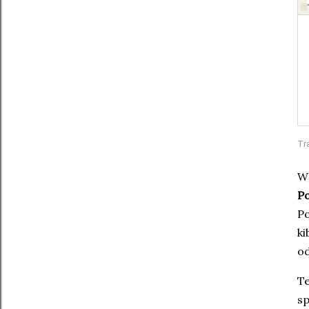
Tr
W
P
Po
k
od
T
sp