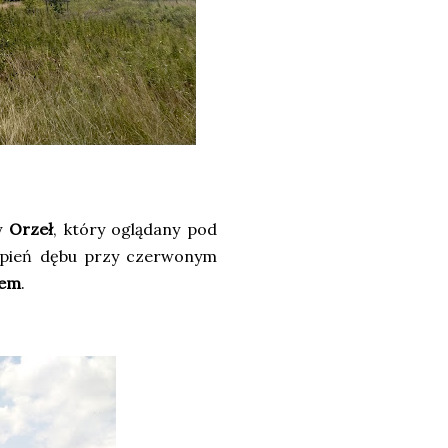
by
Orzeł
, który oglądany pod
 pień dębu przy czerwonym
rem
.