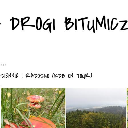
Przejdź do głównej zawartości
C DROGI BITUMIC
9.19
ESIENNIE I RADOSNO (KDB ON TOUR)