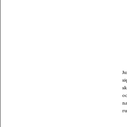
Ju
si
s
o
na
ru