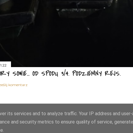
1.22
ÓRY SOWIE... OD SPODU 3/4. PODZIEMNY REJS.
ześlij komentarz
er its services and to analyze traffic. Your IP address and user
ance and security metrics to ensure quality of service, generat
Obsługiwane przez usługę Blogger
e.