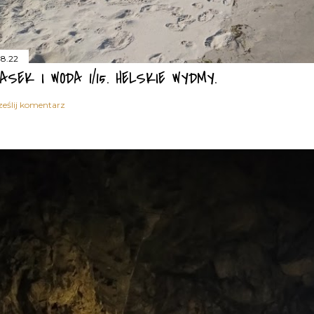
.8.22
IASEK I WODA 1/15. HELSKIE WYDMY.
ześlij komentarz