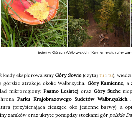
jesień w Górach Wałbrzyskich i Kamiennych; ruiny z
ż kiedy eksplorowaliśmy
Góry Sowie
(czytaj
tu
i
tu
), wiedz
ę górskie atrakcje okolic Wałbrzycha.
Góry Kamienne
, a
kład mikroregiony:
Pasmo Lesistej
oraz
Góry Suche
niep
chroną
Parku Krajobrazowego Sudetów Wałbrzyskich
.
tura (przybierająca cieszące oko jesienne barwy), a o
iny zamków oraz ukryte pomiędzy stożkami gór
polskie Dav