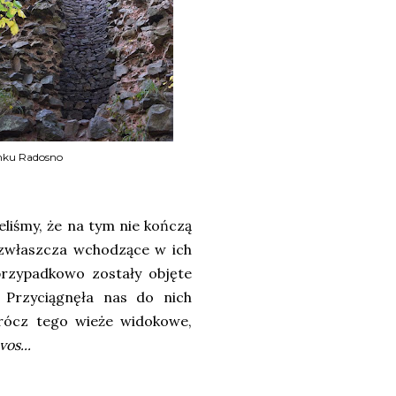
amku Radosno
ieliśmy, że na tym nie kończą
 zwłaszcza wchodzące w ich
rzypadkowo zostały objęte
.. Przyciągnęła nas do nich
prócz tego wieże widokowe,
os...