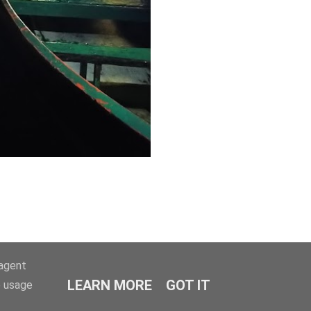
-agent
LEARN MORE
GOT IT
e usage