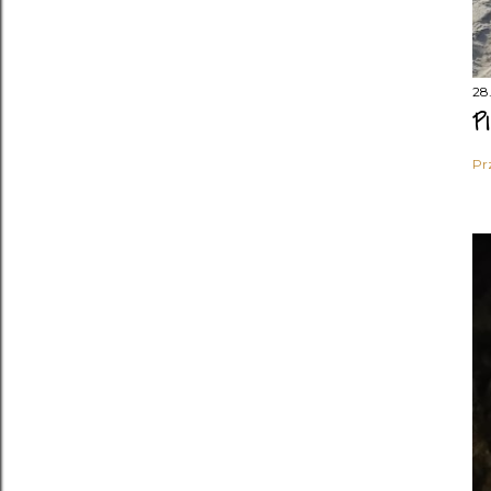
28
P
Pr