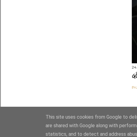
24.
G
Pr
This site uses cookies from Google to deliv
are shared with Google along with perform
statistics, and to detect and address abus