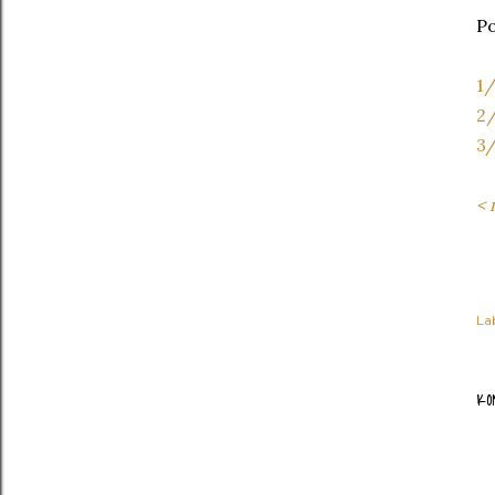
Po
1/
2/
3/
< 
Lab
KO