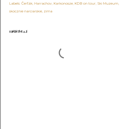
Labels:
Čerťák
Harrachov
Karkonosze
KDB on tour
Ski Muzeum
skocznie narciarskie
zima
KOMENTARZE