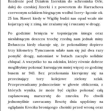
Rozdroże pod Działem Izerskim do schroniska Orle,
dalej do czeskiej Jizerki i z powrotem do Harrachova
czerwonym szlakiem biegnącym wzdłuż Izery- łącznie ok.
25 km. Nawet kiedy w Wigilię budzi nas opad wcale nie
kojarzący się z zimą, nie zrażamy się i ruszamy w drogę.
Po godzinie brnięcia w topniejącym śniegu oraz
niesłabnącym deszczu trochę rzedną nam jednak miny.
Zwłaszcza kiedy okazuje się, że pokonaliśmy dopiero
trzy kilometry. Tymczasem udało nam się już dwa razy
pomylić drogę, natomiast w butach zaczęło solidnie
chlupać. A wszystko to na odcinku, który równie dobrze
moglibyśmy pokonać kursującym mniej więcej co godzinę
busem nr 943. Bez przekonania kierujemy się na
przecinający tory kolejowe zielony szlak.
Przeprowadzamy jednocześnie w głowie obliczenia, z
których wynika, że może być ciężko pokonać całą
zaplanowaną marszrutę do zmroku. Po chwili
jednomyślnie zawracamy. Resztę dnia spędzimy na
oglądaniu Krecika broniącego choinki przed wroną oraz