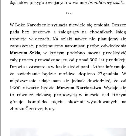
Sąsiadów przygotowujących w wannie
bramborový salát...
***
W Boże Narodzenie sytuacja niewiele się zmienia. Deszcz
pada bez przerwy, a zalegający na chodnikach śnieg
topnieje w oczach. Na szlaki nawet nie planujemy się
zapuszczać, podejmujemy natomiast próbę odwiedzenia
Muzeum Szkła
, w którym podobno można prześledzić
cały proces prowadzonej tu od ponad 300 lat produkcji.
Drzwi są otwarte, a w kasie siedzi pani... która informuje,
że zwiedzanie będzie możliwe dopiero 27.grudnia. W
międzyczasie udaje nam się jednak dowiedzieć, że od
14:00 otwarte będzie
Muzeum Narciarstwa
. Wydaje się
to również ciekawą propozycją w mieście nad którym
góruje kompleks pięciu skoczni wybudowanych na
zboczu Čertovej hory.