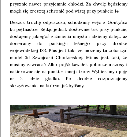
prysznic nawet przyjemnie chłodzi. Za chwilę będziemy
mogli się zresztą schronić pod wiatą przy punkcie 14.
Deszcz trochę odpuszcza, schodzimy więc z Gontyńca
ku piętnastce. Będąc jednak dosłownie tuż przy punkcie,
dostajemy jakiegoś zaćmienia umysłu i idziemy dalej... aż
docieramy do parkingu leśnego przy drodze
wojewódzkiej 183. Plus jest taki, że możemy tu zobaczyć
model 3d Szwajcarii Chodzieskiej. Minus jest taki, że
musimy zawracać. Albo pójść kawałek poboczem szosy i
nakierować się na punkt z innej strony. Wybieramy opcję
nr 2, idzie gładko. Po drodze rozpoznajemy
skrzyżowanie, na którym już byliśmy.