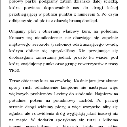
połowy parku podążamy zatem dziarsko dalej ścieżką,
która powinna doprowadzić nas do drogi leśnej
przebiegającej w pobliżu punktu z numerem 5. Po czym
odbijamy się od płotu z okazałą bramą donikąd.
Omijamy płot i obieramy właściwy kurs, na południe.
Komary tną niemiłosiernie, nie obawiając się zupełnie
miętowego aerozolu (rzekomo) odstraszającego owady,
którym obficie się spryskaliśmy. Nie przejmując się
drobiazgami, zmierzamy jednak prosto ku wiacie, pod
którą znajdujemy punkt oraz grupę rowerzystów z trasy
TR50.
Teraz obieramy kurs na czwórkę. Na dnie jaru jest akurat
spory ruch, odnalezienie lampionu nie nastręcza więc
większych problemów. Lecimy do siódemki. Najpierw na
południe, potem na południowy zachód. Po prawej
stronie drogi widzimy płoty, a więc wszystko niby się
zgadza, ale rozwidlenia dróg wyglądają jakoś inaczej niż
na mapie. W dodatku spotykamy się tutaj z kilkoma
innymi uczestnikami, z których każdy ma jakieś