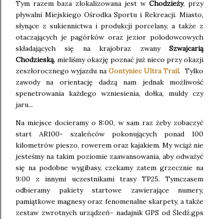
Tym razem baza zlokalizowana jest w
Chodzieży
, przy
pływalni Miejskiego Ośrodka Sportu i Rekreacji. Miasto,
słynące z sukiennictwa i produkcji porcelany, a także z
otaczających je pagórków oraz jezior polodowcowych
składających się na krajobraz zwany
Szwajcarią
Chodzieską
, mieliśmy okazję poznać już nieco przy okazji
zeszłorocznego wyjazdu na
Gontyniec Ultra Trail
. Tylko
zawody na orientację dadzą nam jednak możliwość
spenetrowania każdego wzniesienia, dołka, muldy czy
jaru...
Na miejsce docieramy o 8:00, w sam raz żeby zobaczyć
start AR100- szaleńców pokonujących ponad 100
kilometrów pieszo, rowerem oraz kajakiem. My wciąż nie
jesteśmy na takim poziomie zaawansowania, aby odważyć
się na podobne wygibasy, czekamy zatem grzecznie na
9:00 z innymi uczestnikami trasy TP25. Tymczasem
odbieramy pakiety startowe zawierające numery,
pamiątkowe magnesy oraz fenomenalne skarpety, a także
zestaw zwrotnych urządzeń- nadajnik GPS od Śledź.gps