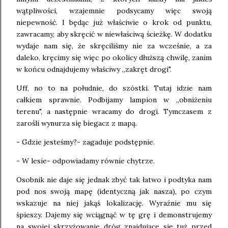
wątpliwości, wzajemnie podsycamy więc swoją
niepewność. I będąc już właściwie o krok od punktu,
zawracamy, aby skręcić w niewłaściwą ścieżkę. W dodatku
wydaje nam się, że skręciliśmy nie za wcześnie, a za
daleko, kręcimy się więc po okolicy dłuższą chwilę, zanim
w końcu odnajdujemy właściwy ,,zakręt drogi".
Uff, no to na południe, do szóstki. Tutaj idzie nam
całkiem sprawnie. Podbijamy lampion w ,,obniżeniu
terenu", a następnie wracamy do drogi. Tymczasem z
zarośli wynurza się biegacz z mapą.
- Gdzie jesteśmy?- zagaduje podstępnie.
- W lesie- odpowiadamy równie chytrze.
Osobnik nie daje się jednak zbyć tak łatwo i podtyka nam
pod nos swoją mapę (identyczną jak nasza), po czym
wskazuje na niej jakąś lokalizację. Wyraźnie mu się
śpieszy. Dajemy się wciągnąć w tę grę i demonstrujemy
na swojej skrzyżowanie dróg znajdujące się tuż przed