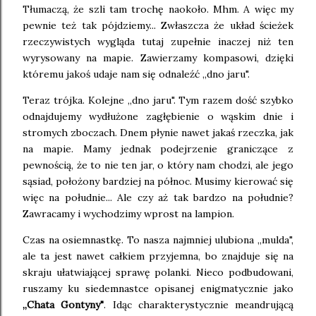
Tłumaczą, że szli tam trochę naokoło. Mhm. A więc my
pewnie też tak pójdziemy... Zwłaszcza że układ ścieżek
rzeczywistych wygląda tutaj zupełnie inaczej niż ten
wyrysowany na mapie. Zawierzamy kompasowi, dzięki
któremu jakoś udaje nam się odnaleźć ,,dno jaru".
Teraz trójka. Kolejne ,,dno jaru". Tym razem dość szybko
odnajdujemy wydłużone zagłębienie o wąskim dnie i
stromych zboczach. Dnem płynie nawet jakaś rzeczka, jak
na mapie. Mamy jednak podejrzenie graniczące z
pewnością, że to nie ten jar, o który nam chodzi, ale jego
sąsiad, położony bardziej na północ. Musimy kierować się
więc na południe... Ale czy aż tak bardzo na południe?
Zawracamy i wychodzimy wprost na lampion.
Czas na osiemnastkę. To nasza najmniej ulubiona ,,mulda",
ale ta jest nawet całkiem przyjemna, bo znajduje się na
skraju ułatwiającej sprawę polanki. Nieco podbudowani,
ruszamy ku siedemnastce opisanej enigmatycznie jako
,,Chata Gontyny"
. Idąc charakterystycznie meandrującą