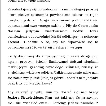
pomarańczowieje lampion.
Przedostajemy się do widocznej na mapie długiej prostej,
która niczym autostrada powinna zanieść nas w rejon
dwójki i jedynki. Droga wyróżniona jest dodatkowo
oznaczeniami czerwonego szlaku z Piły do Czerwonaka.
Naszym jedynym zmartwieniem będzie teraz
odnalezienie odpowiedniej ścieżki odbijającej na północny
zachód... i dbanie o to, aby nie wpakować się na
oznaczony na różowo teren z zakazem wstępu.
Kiedy docieramy do krzyżującej się z naszą drogą pod
kątem prostym ścieżki flankowanej żółtymi słupkami
markującymi gazociąg wysokiego ciśnienia, wiemy że
znaleźliśmy właściwe odbicie. Całkiem sprawnie udaje nam
się namierzyć punkt (kolejna górka). Została nam jedynka
oraz trzy punkty ,,parkowe".
Aby zaliczyć jedynkę, musimy dostać się nad brzeg
Jeziora Strzeleckiego
. Plan jest taki, aby iść na azymut,
ale- nie wiedzieć czemu- idziemy jednak naokoło. Z