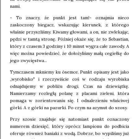
nami.
- To znaczy, że punkt jest tam!- oznajmia nieco
zaskoczony biegacz, wskazując kierunek, z którego
właśnie przyszliśmy. Kiwamy głowami, a on, nie zwlekając,
pędzi w tamtą stronę. Później okaże się, że to Sebastian,
który z czasem 3 godziny i 10 minut wygra całe zawody. A
więc można powiedzieć, że dołożyliśmy małą cegiełkę do
jego zwycięstwa...
Tymczasem mkniemy ku ósemce. Punkt opisany jest jako
,,wyrobisko" i rzeczywiście coś w rodzaju wyrobiska
odnajdujemy w pobliżu drogi. Czas na dziewiątkę.
Namierzamy rozległą polanę z placami zieleni, która
pomaga w zorientowaniu się. I odnalezieniu właściwej
górki. A z górki na pazurki. Po czym na azymut do szosy.
Przy szosie znajduje się natomiast punkt oznaczony
numerem dziesięć, który oprócz lampionu do podbicia
oferuje również baniaki z wodą. Dobrze, bo wypiliśmy już