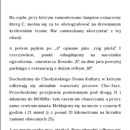
Na cyplu, przy którym zamontowano lampion oznaczony
literą C, można się za to sfotografować na drewnianym
królewskim tronie. Nie omieszkamy skorzystać z tej
okazji.
A potem pędem po ,,A" opisane jako ,,róg płotu". I
rzeczywiście, punkt odnajdujemy na narożniku
ogrodzenia... cmentarza. Zostało ,,B", na dnie jaru powyżej
parkingu z restauracją z dużym żółtym ,,M".
Dochodzimy do Chodzieskiego Domu Kultury, w którym
odbywają się aktualnie warsztaty jazzowe Cho-Jazz.
Przechodzimy przejściem podziemnym pod drogą 11 i
mkniemy do MOSiRu- tym razem nie chaszczami, a przez
samo centrum miasta. Meldujemy się na mecie z czasem 8
godzin i 21 minut (i z ponad 33 kilometrami na liczniku
zamiast obiecanych 25).
A na mecie czeka moc atrakcji. Przy pływalni odbywa się