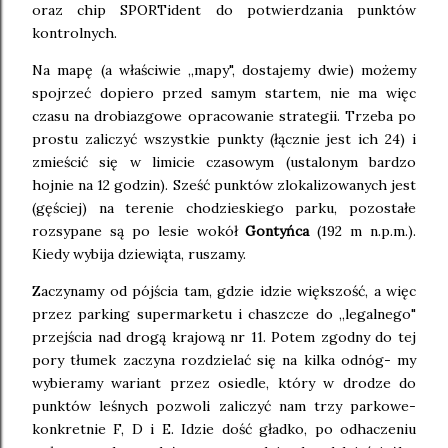
oraz chip SPORTident do potwierdzania punktów
kontrolnych.
Na mapę (a właściwie ,,mapy", dostajemy dwie) możemy
spojrzeć dopiero przed samym startem, nie ma więc
czasu na drobiazgowe opracowanie strategii. Trzeba po
prostu zaliczyć wszystkie punkty (łącznie jest ich 24) i
zmieścić się w limicie czasowym (ustalonym bardzo
hojnie na 12 godzin). Sześć punktów zlokalizowanych jest
(gęściej) na terenie chodzieskiego parku, pozostałe
rozsypane są po lesie wokół
Gontyńca
(192 m n.p.m.).
Kiedy wybija dziewiąta, ruszamy.
Zaczynamy od pójścia tam, gdzie idzie większość, a więc
przez parking supermarketu i chaszcze do ,,legalnego"
przejścia nad drogą krajową nr 11. Potem zgodny do tej
pory tłumek zaczyna rozdzielać się na kilka odnóg- my
wybieramy wariant przez osiedle, który w drodze do
punktów leśnych pozwoli zaliczyć nam trzy parkowe-
konkretnie F, D i E. Idzie dość gładko, po odhaczeniu