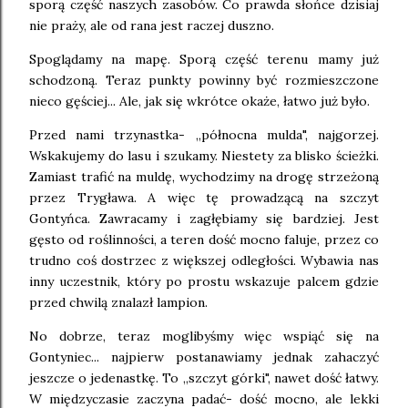
sporą część naszych zasobów. Co prawda słońce dzisiaj
nie praży, ale od rana jest raczej duszno.
Spoglądamy na mapę. Sporą część terenu mamy już
schodzoną. Teraz punkty powinny być rozmieszczone
nieco gęściej... Ale, jak się wkrótce okaże, łatwo już było.
Przed nami trzynastka- ,,północna mulda", najgorzej.
Wskakujemy do lasu i szukamy. Niestety za blisko ścieżki.
Zamiast trafić na muldę, wychodzimy na drogę strzeżoną
przez Trygława. A więc tę prowadzącą na szczyt
Gontyńca. Zawracamy i zagłębiamy się bardziej. Jest
gęsto od roślinności, a teren dość mocno faluje, przez co
trudno coś dostrzec z większej odległości. Wybawia nas
inny uczestnik, który po prostu wskazuje palcem gdzie
przed chwilą znalazł lampion.
No dobrze, teraz moglibyśmy więc wspiąć się na
Gontyniec... najpierw postanawiamy jednak zahaczyć
jeszcze o jedenastkę. To ,,szczyt górki", nawet dość łatwy.
W międzyczasie zaczyna padać- dość mocno, ale lekki