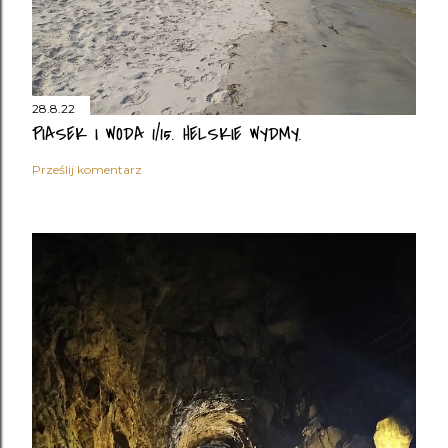
28.8.22
PIASEK I WODA 1/15. HELSKIE WYDMY.
Prześlij komentarz