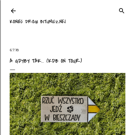
Przejdź do głównej zawartości
KONIEC DROGI BITUMICZNEJ
6.7.18
A GDYBY TAK... (KDB ON TOUR)