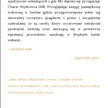
wędrowców schodzących z gór
. My dajemy się przygarnąć
Chacie Wędrowca GSB. Przeglądając księgę pamiątkową
wyłożoną w kuchni (gdzie przygotowujemy sobie wg
autorskiej receptury spaghetti z pesto i oscypkiem)
zauważamy, że są osoby, które oczarowane tutejszym
spokojem, zielenią oraz unoszącą się w powietrzu
tajemnicą przeszłości, spędzają w Ropkach każde
wakacje...
< następny post
poprzedni post >
Labels:
Banica
Beskid Niski
cerkiew
Diabelski Kamień
Główny Szlak Beskidzki
GSB
Jaworzyna Krynicka
Krynica-Zdrój
Mochnaczka Niżna
Ropki
Рiпкы