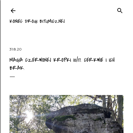
Przejdź do głównej zawartości
KONIEC DROGI BITUMICZNEJ
31.8.20
MAGIA CZERWONEJ KROPKI 10/17. CERKWIE I ICH
BRAK.