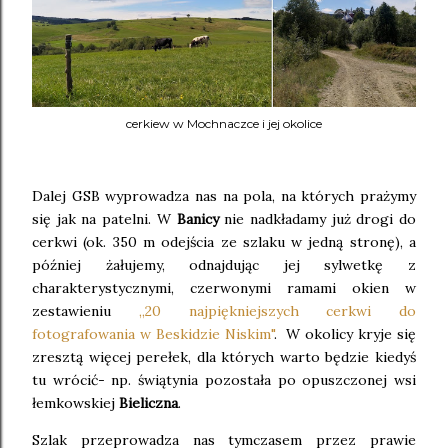
cerkiew w Mochnaczce i jej okolice
Dalej GSB wyprowadza nas na pola, na których prażymy
się jak na patelni. W
Banicy
nie nadkładamy już drogi do
cerkwi (ok. 350 m odejścia ze szlaku w jedną stronę), a
później żałujemy, odnajdując jej sylwetkę z
charakterystycznymi, czerwonymi ramami okien w
zestawieniu
,,20 najpiękniejszych cerkwi do
fotografowania w Beskidzie Niskim"
. W okolicy kryje się
zresztą więcej perełek, dla których warto będzie kiedyś
tu wrócić- np. świątynia pozostała po opuszczonej wsi
łemkowskiej
Bieliczna
.
Szlak przeprowadza nas tymczasem przez prawie