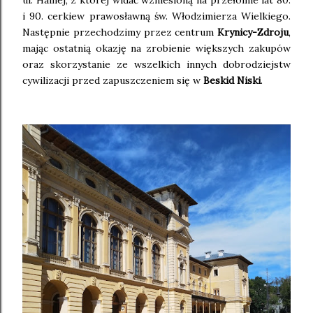
ul. Halnej, z której widać wzniesioną na przełomie lat 80.
i 90. cerkiew prawosławną św. Włodzimierza Wielkiego.
Następnie przechodzimy przez centrum
Krynicy-Zdroju
,
mając ostatnią okazję na zrobienie większych zakupów
oraz skorzystanie ze wszelkich innych dobrodziejstw
cywilizacji przed zapuszczeniem się w
Beskid Niski
.