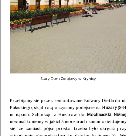
Stary Dom Zdrojowy w Krynicy
Przebijamy się przez remontowane Bulwary Dietla do ul.
Pułaskiego, skąd rozpoczynamy podejście na
Huzary
(864
m n.p.m.). Schodząc z Huzarów do
Mochnaczki Niżnej
nieomal toniemy w jakichś moczarach zanim orientujemy
się, że zamiast pójść prosto, trzeba było skręcić przy
ogrodzeniu gospodarstwa ku drodze krajowej 75. We