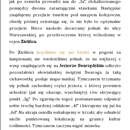
jak po sznurku prowadzi nas do ,,3a", zlokalizowanego
pomiędzy dwoma zarastającymi stawkami. Następnie
znajdujemy przejście tunelem pod nasypem kolejowym,
chwilę później orientując się, że nie było to optymalne
przejście. Nieco naokoło docieramy jednak do ulicy
Warszawskiej, po przekroczeniu której wchodzimy w
rejon
Zielińca.
Po Zielińcu
kręciliśmy się już kiedyś
w pogoni za
lampionami, nie wiedzieliśmy jednak, że na większej z
wysp znajdujących się na
Jeziorze Swarzędzkim
odkryto
pozostałości słowiańskiej świątyni Swaroga (a taką
ciekawostkę podaje mapa-matka). Tymczasem trzymamy
się jednak zachodniej części jeziora, z której powinien
uchodzić (jak się okazuje, wyschnięty) rów skrywający
punkt ,,3g". Po zgarnięciu tegoż postanawiamy odpuścić
sobie trochę bardziej oddalone ,,4f" i kierujemy się już ku
,,6d". Na skraju osiedla wskakujemy w krzaki, aby odnaleźć
nieźle punktowaną lokalizację na granicy kultur
roślinności. Tymczasem zaczyna siąpić mżawka.