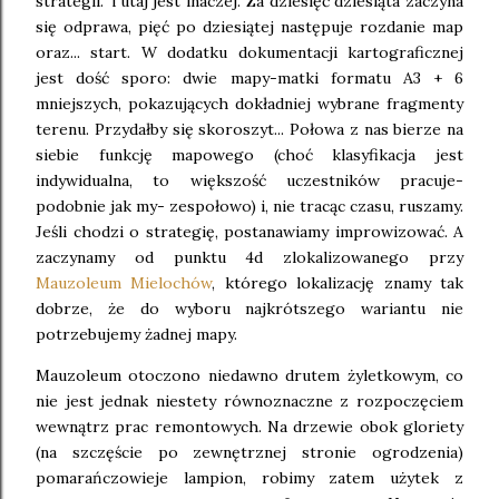
strategii. Tutaj jest inaczej. Za dziesięć dziesiąta zaczyna
się odprawa, pięć po dziesiątej następuje rozdanie map
oraz... start. W dodatku dokumentacji kartograficznej
jest dość sporo: dwie mapy-matki formatu A3 + 6
mniejszych, pokazujących dokładniej wybrane fragmenty
terenu. Przydałby się skoroszyt... Połowa z nas bierze na
siebie funkcję mapowego (choć klasyfikacja jest
indywidualna, to większość uczestników pracuje-
podobnie jak my- zespołowo) i, nie tracąc czasu, ruszamy.
Jeśli chodzi o strategię, postanawiamy improwizować. A
zaczynamy od punktu 4d zlokalizowanego przy
Mauzoleum Mielochów
, którego lokalizację znamy tak
dobrze, że do wyboru najkrótszego wariantu nie
potrzebujemy żadnej mapy.
Mauzoleum otoczono niedawno drutem żyletkowym, co
nie jest jednak niestety równoznaczne z rozpoczęciem
wewnątrz prac remontowych. Na drzewie obok gloriety
(na szczęście po zewnętrznej stronie ogrodzenia)
pomarańczowieje lampion, robimy zatem użytek z