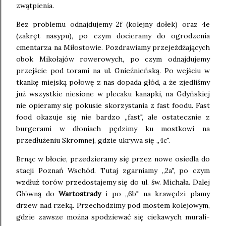
zwątpienia.
Bez problemu odnajdujemy 2f (kolejny dołek) oraz 4e
(zakręt nasypu), po czym docieramy do ogrodzenia
cmentarza na Miłostowie. Pozdrawiamy przejeżdżających
obok Mikołajów rowerowych, po czym odnajdujemy
przejście pod torami na ul. Gnieźnieńską. Po wejściu w
tkankę miejską połowę z nas dopada głód, a że zjedliśmy
już wszystkie niesione w plecaku kanapki, na Gdyńskiej
nie opieramy się pokusie skorzystania z fast foodu. Fast
food okazuje się nie bardzo ,,fast", ale ostatecznie z
burgerami w dłoniach pędzimy ku mostkowi na
przedłużeniu Skromnej, gdzie ukrywa się ,,4c".
Brnąc w błocie, przedzieramy się przez nowe osiedla do
stacji Poznań Wschód. Tutaj zgarniamy ,,2a", po czym
wzdłuż torów przedostajemy się do ul. św. Michała. Dalej
Główną do
Wartostrady
i po ,,6b" na krawędzi plamy
drzew nad rzeką. Przechodzimy pod mostem kolejowym,
gdzie zawsze można spodziewać się ciekawych murali-