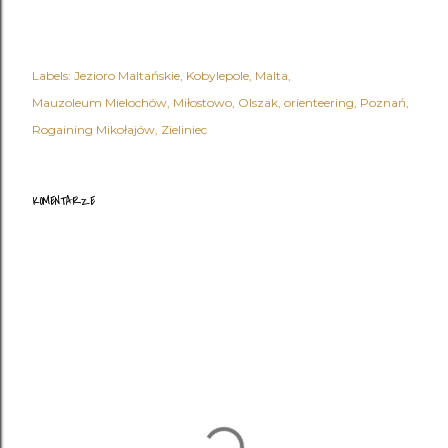
Labels:
Jezioro Maltańskie
Kobylepole
Malta
Mauzoleum Mielochów
Miłostowo
Olszak
orienteering
Poznań
Rogaining Mikołajów
Zieliniec
KOMENTARZE