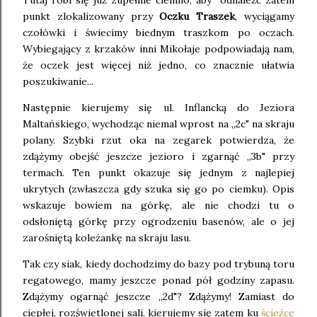
Tutaj robi się już zupełnie ciemno, aby odnaleźć zatem
punkt zlokalizowany przy
Oczku Traszek
, wyciągamy
czołówki i świecimy biednym traszkom po oczach.
Wybiegający z krzaków inni Mikołaje podpowiadają nam,
że oczek jest więcej niż jedno, co znacznie ułatwia
poszukiwanie...
Następnie kierujemy się ul. Inflancką do Jeziora
Maltańskiego, wychodząc niemal wprost na ,,2c" na skraju
polany. Szybki rzut oka na zegarek potwierdza, że
zdążymy obejść jeszcze jezioro i zgarnąć ,,3b" przy
termach. Ten punkt okazuje się jednym z najlepiej
ukrytych (zwłaszcza gdy szuka się go po ciemku). Opis
wskazuje bowiem na górkę, ale nie chodzi tu o
odsłoniętą górkę przy ogrodzeniu basenów, ale o jej
zarośniętą koleżankę na skraju lasu.
Tak czy siak, kiedy dochodzimy do bazy pod trybuną toru
regatowego, mamy jeszcze ponad pół godziny zapasu.
Zdążymy ogarnąć jeszcze ,,2d"? Zdążymy! Zamiast do
ciepłej, rozświetlonej sali, kierujemy się zatem ku
ścieżce