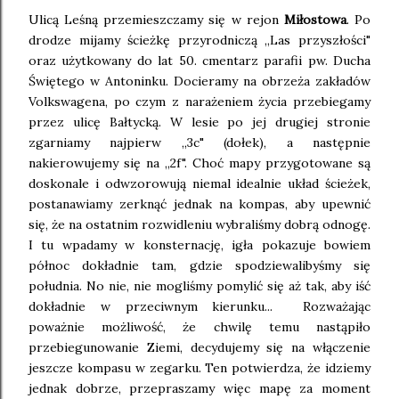
Ulicą Leśną przemieszczamy się w rejon
Miłostowa
. Po
drodze mijamy ścieżkę przyrodniczą ,,Las przyszłości"
oraz użytkowany do lat 50. cmentarz parafii pw. Ducha
Świętego w Antoninku. Docieramy na obrzeża zakładów
Volkswagena, po czym z narażeniem życia przebiegamy
przez ulicę Bałtycką. W lesie po jej drugiej stronie
zgarniamy najpierw ,,3c" (dołek), a następnie
nakierowujemy się na ,,2f". Choć mapy przygotowane są
doskonale i odwzorowują niemal idealnie układ ścieżek,
postanawiamy zerknąć jednak na kompas, aby upewnić
się, że na ostatnim rozwidleniu wybraliśmy dobrą odnogę.
I tu wpadamy w konsternację, igła pokazuje bowiem
północ dokładnie tam, gdzie spodziewalibyśmy się
południa. No nie, nie mogliśmy pomylić się aż tak, aby iść
dokładnie w przeciwnym kierunku... Rozważając
poważnie możliwość, że chwilę temu nastąpiło
przebiegunowanie Ziemi, decydujemy się na włączenie
jeszcze kompasu w zegarku. Ten potwierdza, że idziemy
jednak dobrze, przepraszamy więc mapę za moment