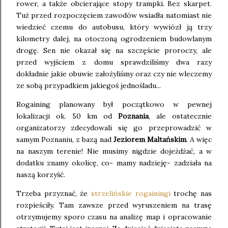
rower, a także obcierające stopy trampki. Bez skarpet.
Tuż przed rozpoczęciem zawodów wsiadła natomiast nie
wiedzieć czemu do autobusu, który wywiózł ją trzy
kilometry dalej, na otoczoną ogrodzeniem budowlanym
drogę. Sen nie okazał się na szczęście proroczy, ale
przed wyjściem z domu sprawdziliśmy dwa razy
dokładnie jakie obuwie założyliśmy oraz czy nie wleczemy
ze sobą przypadkiem jakiegoś jednośladu...
Rogaining planowany był początkowo w pewnej
lokalizacji ok. 50 km od
Poznania
, ale ostatecznie
organizatorzy zdecydowali się go przeprowadzić w
samym Poznaniu, z bazą nad
Jeziorem Maltańskim
. A więc
na naszym terenie! Nie musimy nigdzie dojeżdżać, a w
dodatku znamy okolicę, co- mamy nadzieję- zadziała na
naszą korzyść.
Trzeba przyznać, że
strzelińskie rogainingi
trochę nas
rozpieściły. Tam zawsze przed wyruszeniem na trasę
otrzymujemy sporo czasu na analizę map i opracowanie