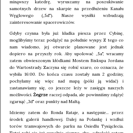
minąwszy katedrę, wyruszamy na poszukiwanie
samotnych drzew na skarpie na przedłużeniu Kanału
Węglowego (,,5d"). Nasze wysiłki wzbudzają
zainteresowanie spacerowiczów.
Gdyby czynna była już kładka piesza przez Cybinę,
moglibyśmy teraz podążyć na południe wyspy. Z tego co
nam wiadomo, jej otwarcie planowane jest jednak
dopiero na przyszły rok. Aby upolować ,,5a", wracamy
zatem obwieszonym kłódkami Mostem Biskupa Jordana
do Wartostrady. Zaczyna się robić szaro, co oznacza, że
wybiła 16:00. Do końca czasu zostały nam 2 godziny,
pochylamy się więc nad mapą (póki ją widać) i
zastanawiamy się, co jeszcze leży w zasięgu naszych
możliwości.
Żegrze
raczej odpada, ale powinniśmy zdążyć
zgarnąć ,,3d" oraz punkty nad Maltą.
Idziemy zatem do Ronda Rataje, a następnie... przez
środek galerii handlowej. Dalej na Polankę i wzdłuż
torów tramwajowych do parku na Osiedlu Tysiąclecia.